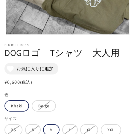
モ
ー
BIG BULL BOSS
ダ
DOGロゴ Tシャツ 大人用
ル
で
メ
お気に入りに追加
デ
ィ
ア
通
¥6,600
(税込)
(1)
常
を
色
開
価
く
格
Khaki
Beige
サイズ
XS
S
M
L
XL
XXL