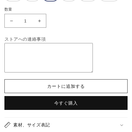
数量
DOG
DOG
ロ
ロ
ゴ
ゴ
ストアへの連絡事項
T
T
シ
シ
ャ
ャ
ツ
ツ
大
大
人
人
用
用
カートに追加する
の
の
数
数
今すぐ購入
量
量
を
を
減
増
素材、サイズ表記
ら
や