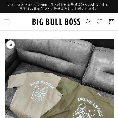
コンテ
7/24～28までロイゲンHouse引っ越しの為発送業務をお休みします。
ンツに
再開は29日からですご理解よろしくお願いします。
進む
カ
ー
ト
商品情
報にス
キップ